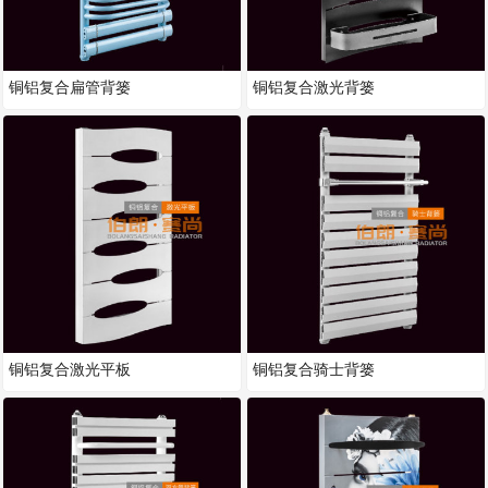
铜铝复合扁管背篓
铜铝复合激光背篓
铜铝复合激光平板
铜铝复合骑士背篓