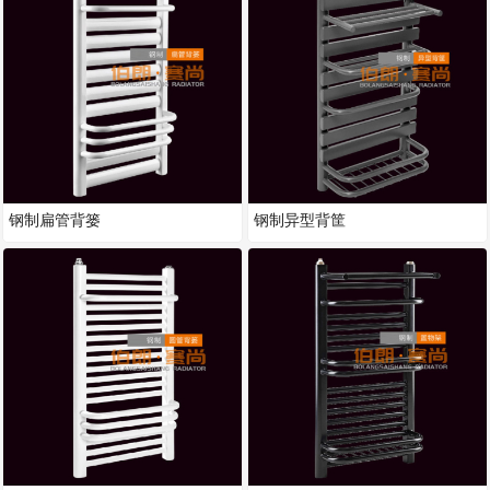
钢制扁管背篓
钢制异型背筐