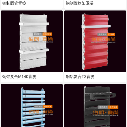
钢制圆管背篓
钢制置物架卫浴
铜铝复合M140背篓
铜铝复合T3背篓